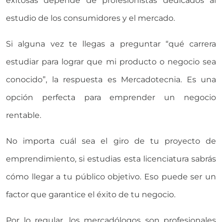
exitosas depende de profesionistas dedicados al
estudio de los consumidores y el mercado.
Universidad Virtual
Si alguna vez te llegas a preguntar “qué carrera
Te brindamos información
estudiar para lograr que mi producto o negocio sea
solo para nuevo ingreso
conocido”, la respuesta es Mercadotecnia. Es una
opción perfecta para emprender un negocio
INICIAR CHAT
rentable.
No importa cuál sea el giro de tu proyecto de
emprendimiento, si estudias esta licenciatura sabrás
cómo llegar a tu público objetivo. Eso puede ser un
factor que garantice el éxito de tu negocio.
Por lo regular, los mercadólogos son profesionales