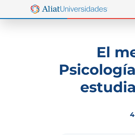
El me
Psicologí
estudia
4