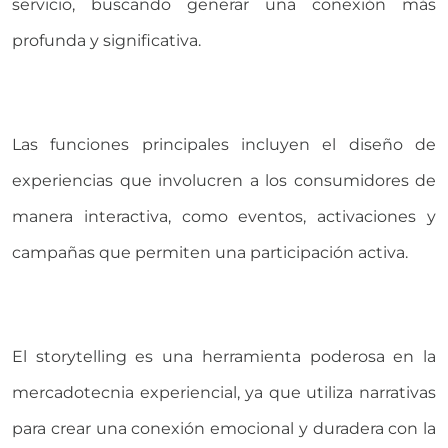
servicio, buscando generar una conexión más
Universidad Virtual
profunda y significativa.
Te brindamos información
solo para nuevo ingreso
Las funciones principales incluyen el diseño de
experiencias que involucren a los consumidores de
INICIAR CHAT
manera interactiva, como eventos, activaciones y
campañas que permiten una participación activa.
El storytelling es una herramienta poderosa en la
mercadotecnia experiencial, ya que utiliza narrativas
para crear una conexión emocional y duradera con la