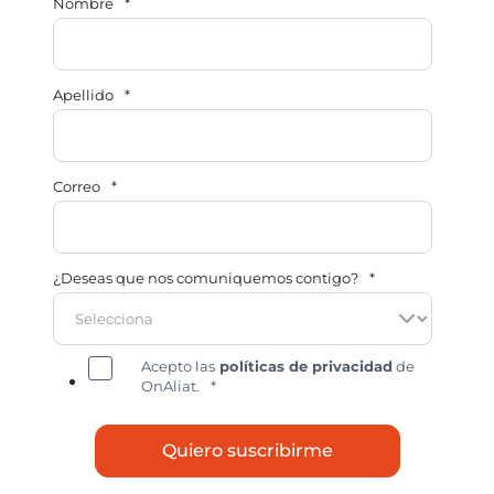
Nombre
*
Apellido
*
Correo
*
¿Deseas que nos comuniquemos contigo?
*
Acepto las
políticas de privacidad
de
OnAliat.
*