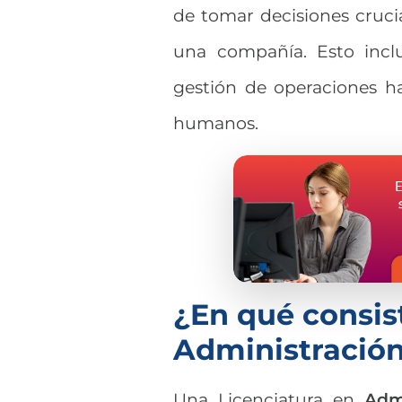
de tomar decisiones crucia
una compañía. Esto inclu
gestión de operaciones ha
humanos.
¿En qué consist
Administració
Una Licenciatura en
Adm