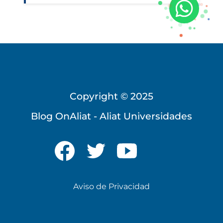
Copyright © 2025
Blog OnAliat - Aliat Universidades
Universidad Virtual
Te brindamos información
solo para nuevo ingreso
Aviso de Privacidad
INICIAR CHAT