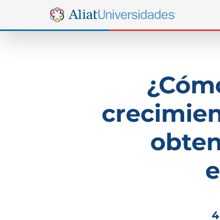
¿Cómo
crecimien
obten
4