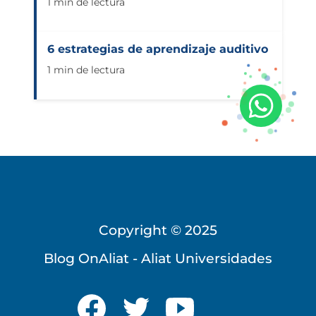
1 min de lectura
6 estrategias de aprendizaje auditivo
1 min de lectura
Copyright © 2025
Blog OnAliat - Aliat Universidades
Universidad Virtual
Te brindamos información