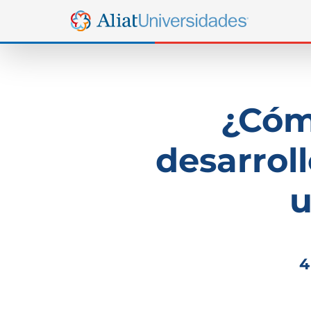
¿Cóm
desarrol
u
4