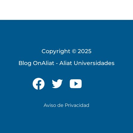
Copyright © 2025
Universidad Virtual
Blog OnAliat - Aliat Universidades
Te brindamos información
solo para nuevo ingreso
INICIAR CHAT
Aviso de Privacidad