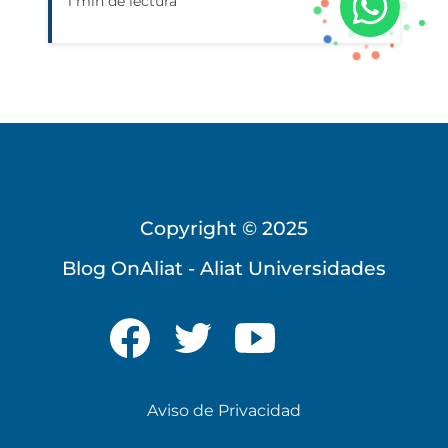
1 min de lectura
Copyright © 2025
Blog OnAliat - Aliat Universidades
Universidad Virtual
Te brindamos información
solo para nuevo ingreso
Aviso de Privacidad
INICIAR CHAT