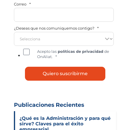
Correo
*
¿Deseas que nos comuniquemos contigo?
*
Acepto las
políticas de privacidad
de
OnAliat.
*
Publicaciones Recientes
¿Qué es la Administración y para qué
sirve? Claves para el éxito
empresarial