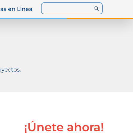
as en Línea
oyectos.
¡Únete ahora!