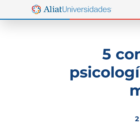
5 co
psicolog
m
2