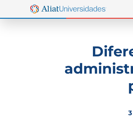
Difer
administ
3