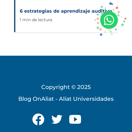
6 estrategias de aprendizaje auditivo
1 min de lectura
Copyright © 2025
Universidad Virtual
Blog OnAliat - Aliat Universidades
Te brindamos información
solo para nuevo ingreso