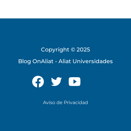
Copyright © 2025
Universidad Virtual
Blog OnAliat - Aliat Universidades
Te brindamos información
solo para nuevo ingreso
Aviso de Privacidad
INICIAR CHAT