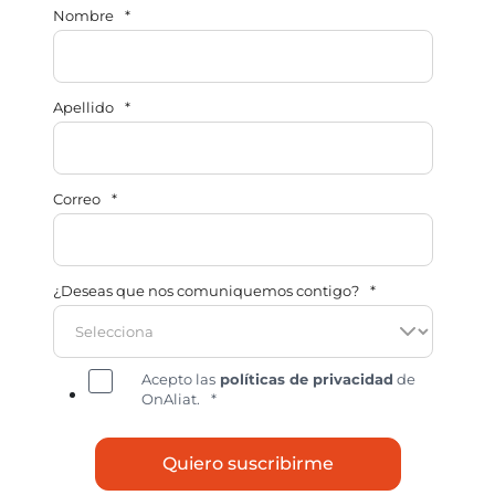
Nombre
*
Apellido
*
Correo
*
¿Deseas que nos comuniquemos contigo?
*
Acepto las
políticas de privacidad
de
OnAliat.
*