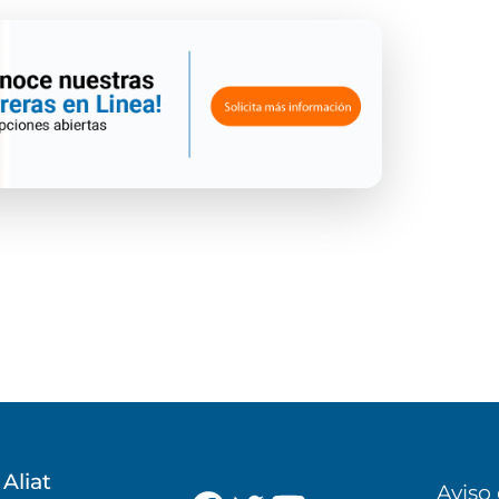
 Aliat
Aviso