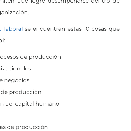
rmiten que logre desempeñarse dentro de
ganización.
 laboral
se encuentran estas 10 cosas que
l:
rocesos de producción
izacionales
de negocios
s de producción
ón del capital humano
as de producción