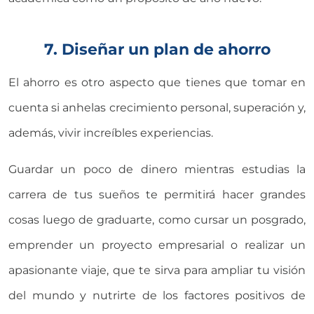
Universidad Virtual
7. Diseñar un plan de ahorro
Te brindamos información
El ahorro es otro aspecto que tienes que tomar en
solo para nuevo ingreso
cuenta si anhelas crecimiento personal, superación y,
además, vivir increíbles experiencias.
INICIAR CHAT
Guardar un poco de dinero mientras estudias la
carrera de tus sueños te permitirá hacer grandes
cosas luego de graduarte, como cursar un posgrado,
emprender un proyecto empresarial o realizar un
apasionante viaje, que te sirva para ampliar tu visión
del mundo y nutrirte de los factores positivos de