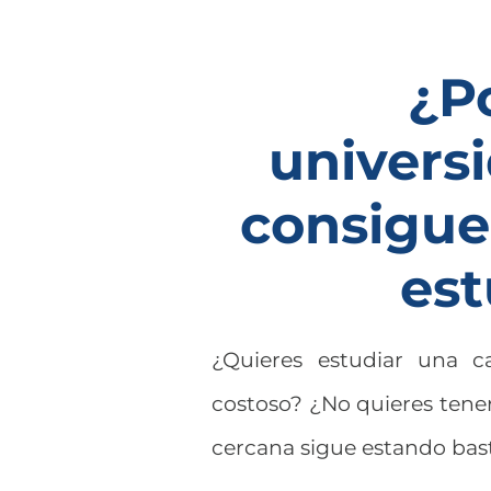
¿P
univers
consigue
est
¿Quieres estudiar una ca
costoso? ¿No quieres tener
cercana sigue estando bast