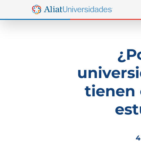
¿P
univers
tienen
est
4