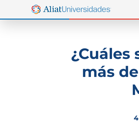
¿Cuáles 
más d
4