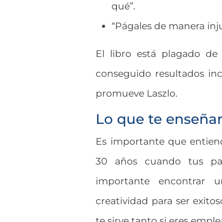
qué”.
“Págales de manera inju
El libro está plagado d
conseguido resultados incr
promueve Laszlo.
Lo que te enseña
Es importante que entien
30 años cuando tus pa
importante encontrar u
creatividad para ser exito
te sirve tanto si eres empl