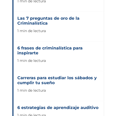
1 min de lectura
Universidad Virtual
Las 7 preguntas de oro de la
Criminalística
Te brindamos información
1 min de lectura
solo para nuevo ingreso
6 frases de criminalística para
INICIAR CHAT
inspirarte
1 min de lectura
Carreras para estudiar los sábados y
cumplir tu sueño
1 min de lectura
6 estrategias de aprendizaje auditivo
1 min de lectura