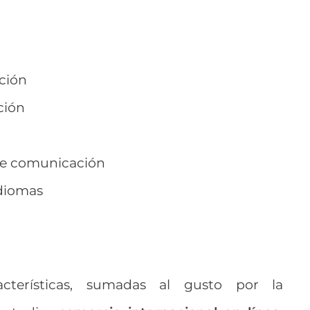
ción
ción
 de comunicación
idiomas
cterísticas, sumadas al gusto por la