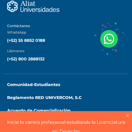
Contáctanos
WhatsApp
(+52) 55 8852 0188
Llámanos
(+52) 800 2888132
Comunidad-Estudiantes
UVG Universidad
Reglamento RED UNIVERCOM, S.C
Acuerdo de Comercialización
Te brindamos información solo
para nuevo ingreso
Inicia tu carrera profesional estudiando la
Licenciatura
Carreras Universitarias
en Derecho