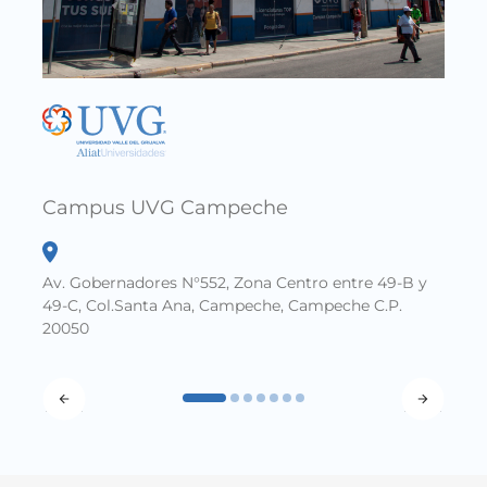
Cam
Entra
Nueva
Campus UVG Campeche
Av. Gobernadores N°552, Zona Centro entre 49-B y
49-C, Col.Santa Ana, Campeche, Campeche C.P.
20050