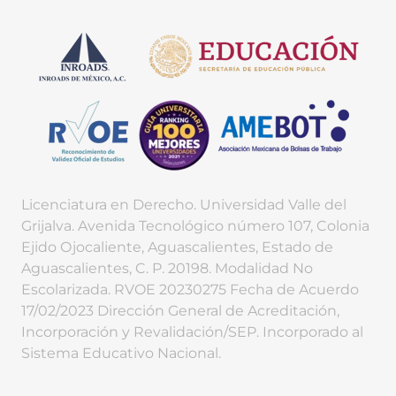
Licenciatura en Derecho. Universidad Valle del
Grijalva. Avenida Tecnológico número 107, Colonia
Ejido Ojocaliente, Aguascalientes, Estado de
Aguascalientes, C. P. 20198. Modalidad No
Escolarizada. RVOE 20230275 Fecha de Acuerdo
17/02/2023 Dirección General de Acreditación,
Incorporación y Revalidación/SEP. Incorporado al
Sistema Educativo Nacional.