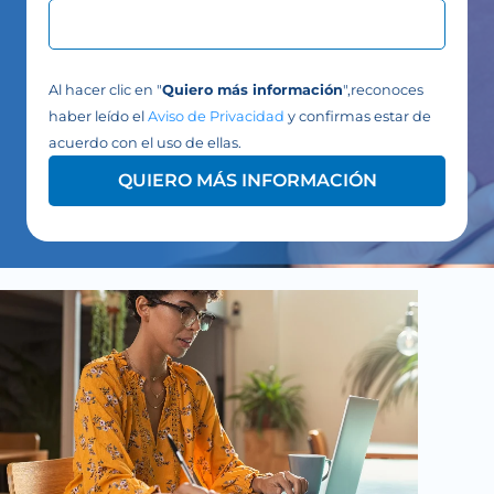
Al hacer clic en "
Quiero más información
",reconoces
haber leído el
Aviso de Privacidad
y confirmas estar de
acuerdo con el uso de ellas.
QUIERO MÁS INFORMACIÓN