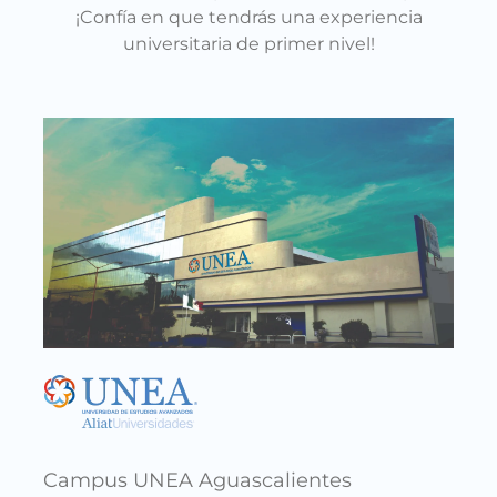
¡Confía en que tendrás una experiencia
universitaria de primer nivel!
Cam
Calle
Salti
Xicot
Campus UNEA Aguascalientes