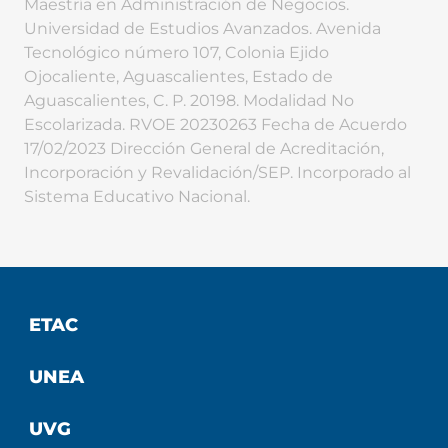
Maestría en Administración de Negocios.
Universidad de Estudios Avanzados. Avenida
Tecnológico número 107, Colonia Ejido
Ojocaliente, Aguascalientes, Estado de
Aguascalientes, C. P. 20198. Modalidad No
Escolarizada. RVOE 20230263 Fecha de Acuerdo
17/02/2023 Dirección General de Acreditación,
Incorporación y Revalidación/SEP. Incorporado al
Sistema Educativo Nacional.
ETAC
UNEA
UVG