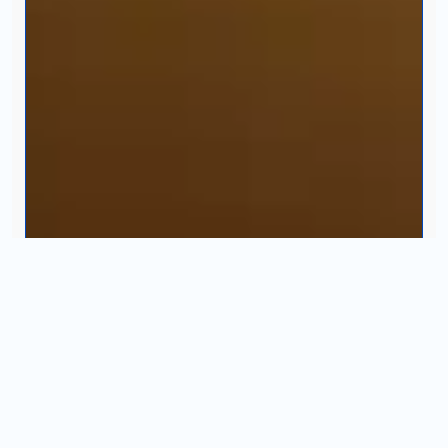
solo para nuevo ingreso
INICIAR CHAT
¿Para quién va dirigida?
Estudia la
Licenciatura en Mercadotecnia
Digital
si te apasiona:
* Generar contenido que conecte en redes