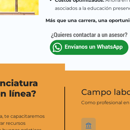
Costos optimizados:
Ahorra en 
asociados a la educación presenc
Más que una carrera, una oportuni
enciatura
Campo labo
n línea?
Como profesional en 
ea, te capacitaremos
rar recursos