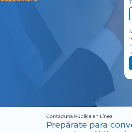
A
i
P
u
Contaduría Pública en Línea
Prepárate para conve