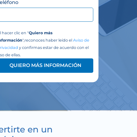
Teléfono
l hacer clic en "
Quiero más
nformación
",reconoces haber leído el
Aviso de
rivacidad
y confirmas estar de acuerdo con el
so de ellas.
QUIERO MÁS INFORMACIÓN
rtirte en un