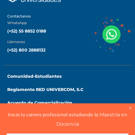
Contáctanos
WhatsApp
(+52) 55 8852 0188
Llámanos
(+52) 800 2888132
Comunidad-Estudiantes
UNEA Universidad
Reglamento RED UNIVERCOM, S.C
Acuerdo de Comercialización
Te brindamos información solo
Inicia tu carrera profesional estudiando la
Maestría en
para nuevo ingreso
Carreras Universitarias
Docencia
Centro de Éxito Estudiantil
INICIAR CHAT