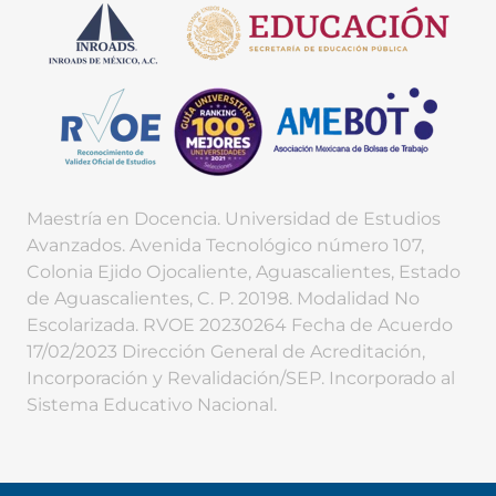
Maestría en Docencia. Universidad de Estudios
Avanzados. Avenida Tecnológico número 107,
Colonia Ejido Ojocaliente, Aguascalientes, Estado
de Aguascalientes, C. P. 20198. Modalidad No
Escolarizada. RVOE 20230264 Fecha de Acuerdo
17/02/2023 Dirección General de Acreditación,
Incorporación y Revalidación/SEP. Incorporado al
Sistema Educativo Nacional.