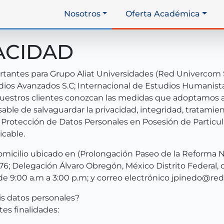
Nosotros
Oferta Académica
ACIDAD
tantes para Grupo Aliat Universidades (Red Univercom S,
udios Avanzados S.C; Internacional de Estudios Humanist
estros clientes conozcan las medidas que adoptamos a 
nsable de salvaguardar la privacidad, integridad, tratami
e Protección de Datos Personales en Posesión de Particu
cable.
cilio ubicado en (Prolongación Paseo de la Reforma No. 1
1376; Delegación Álvaro Obregón, México Distrito Federal,
 de 9:00 a.m a 3:00 p.m; y correo electrónico jpinedo@red
mis datos personales?
tes finalidades: