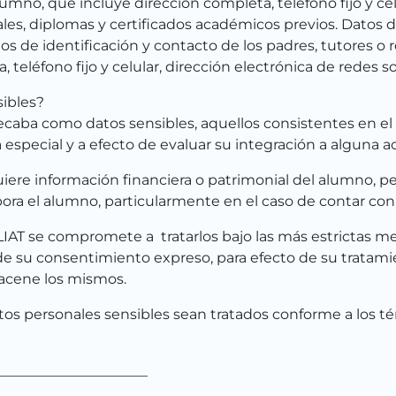
umno, que incluye dirección completa, teléfono fijo y cel
ales, diplomas y certificados académicos previos. Datos d
os de identificación y contacto de los padres, tutores 
teléfono fijo y celular, dirección electrónica de redes so
sibles?
aba como datos sensibles, aquellos consistentes en el
especial y a efecto de evaluar su integración a alguna act
uiere información financiera o patrimonial del alumno,
bora el alumno, particularmente en el caso de contar con
LIAT se compromete a tratarlos bajo las más estrictas m
e su consentimiento expreso, para efecto de su tratamie
acene los mismos.
atos personales sensibles sean tratados conforme a los t
_____________________