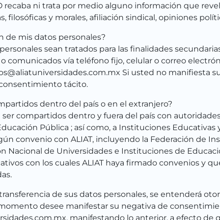
recaba ni trata por medio alguno información que revele
 filosóficas y morales, afiliación sindical, opiniones polít
ón de mis datos personales?
rsonales sean tratados para las finalidades secundarias;
comunicados vía teléfono fijo, celular o correo electrón
tos@aliatuniversidades.com.mx Si usted no manifiesta su 
onsentimiento tácito.
partidos dentro del país o en el extranjero?
er compartidos dentro y fuera del país con autoridades n
Educación Pública ; así como, a Instituciones Educativas y
lgún convenio con ALIAT, incluyendo la Federación de In
n Nacional de Universidades e Instituciones de Educaci
ativos con los cuales ALIAT haya firmado convenios y qu
das.
a transferencia de sus datos personales, se entenderá ot
te momento desee manifestar su negativa de consentimien
rsidades.com.mx, manifestando lo anterior, a efecto de 