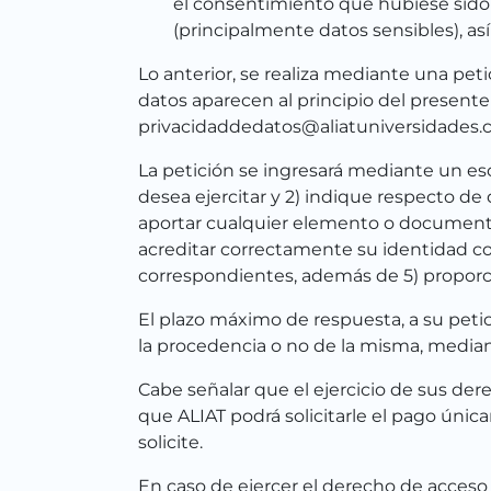
el consentimiento que hubiese sido 
(principalmente datos sensibles), as
Lo anterior, se realiza mediante una pet
datos aparecen al principio del presente 
privacidaddedatos@aliatuniversidades.
La petición se ingresará mediante un escr
desea ejercitar y 2) indique respecto d
aportar cualquier elemento o documento q
acreditar correctamente su identidad co
correspondientes, además de 5) proporcio
El plazo máximo de respuesta, a su petici
la procedencia o no de la misma, mediant
Cabe señalar que el ejercicio de sus de
que ALIAT podrá solicitarle el pago únic
solicite.
En caso de ejercer el derecho de acceso 