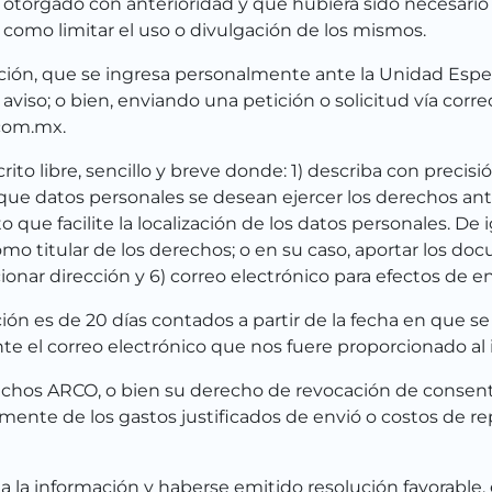
otorgado con anterioridad y que hubiera sido necesario 
í como limitar el uso o divulgación de los mismos.
ición, que se ingresa personalmente ante la Unidad Espec
aviso; o bien, enviando una petición o solicitud vía corre
com.mx.
ito libre, sencillo y breve donde: 1) describa con precis
e que datos personales se desean ejercer los derechos an
ue facilite la localización de los datos personales. De 
mo titular de los derechos; o en su caso, aportar los d
nar dirección y 6) correo electrónico para efectos de env
ón es de 20 días contados a partir de la fecha en que se 
e el correo electrónico que nos fuere proporcionado al i
rechos ARCO, o bien su derecho de revocación de consent
amente de los gastos justificados de envió o costos de 
a la información y haberse emitido resolución favorable,