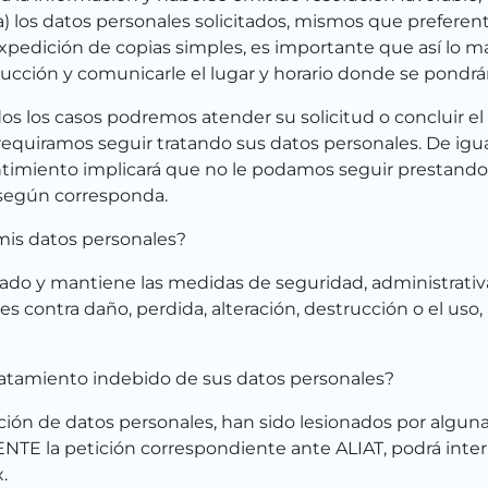
ta) los datos personales solicitados, mismos que prefere
xpedición de copias simples, es importante que así lo man
ducción y comunicarle el lugar y horario donde se pondrán
s los casos podremos atender su solicitud o concluir el
 requiramos seguir tratando sus datos personales. De igu
ntimiento implicará que no le podamos seguir prestando el
 según corresponda.
mis datos personales?
do y mantiene las medidas de seguridad, administrativas, 
es contra daño, perdida, alteración, destrucción o el uso
ratamiento indebido de sus datos personales?
ión de datos personales, han sido lesionados por algun
E la petición correspondiente ante ALIAT, podrá interp
.