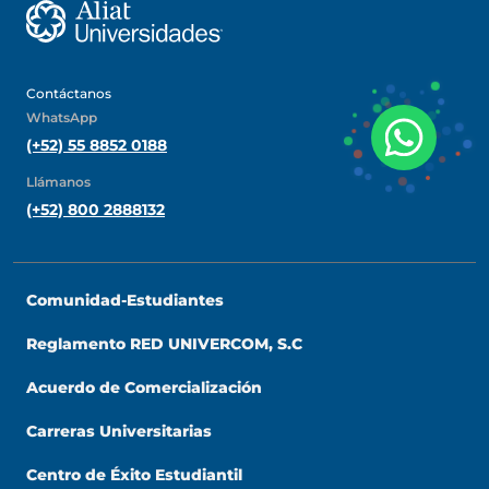
Contáctanos
WhatsApp
(+52) 55 8852 0188
Llámanos
(+52) 800 2888132
Comunidad-Estudiantes
Universidad Virtual
Reglamento RED UNIVERCOM, S.C
Acuerdo de Comercialización
Te brindamos información solo
para nuevo ingreso
Carreras Universitarias
Centro de Éxito Estudiantil