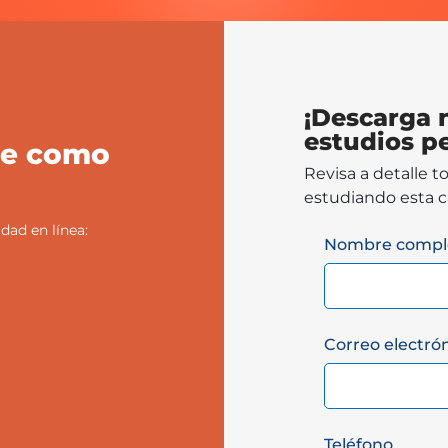
¡Descarga 
estudios pe
re como
Revisa a detalle 
estudiando esta ca
dad en línea:
Nombre compl
Correo electró
Teléfono