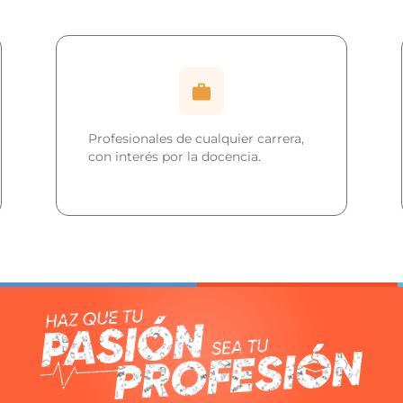
Profesionales de cualquier carrera,
con interés por la docencia.
Habilidad para crear
estrategias didácticas
acorde a cada disciplina,
nivel educativo y
condiciones de grupo.