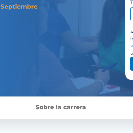
 Septiembre
A
i
P
u
Sobre la carrera