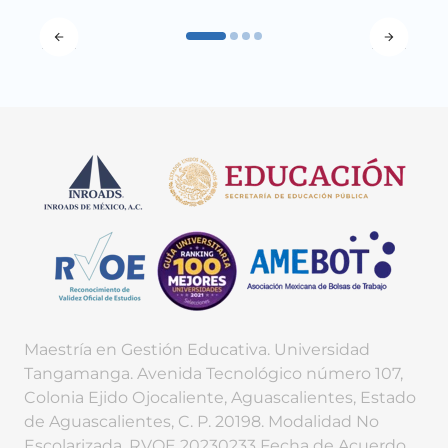
Maestría en Gestión Educativa. Universidad
Tangamanga. Avenida Tecnológico número 107,
Colonia Ejido Ojocaliente, Aguascalientes, Estado
de Aguascalientes, C. P. 20198. Modalidad No
Escolarizada. RVOE 20230233 Fecha de Acuerdo