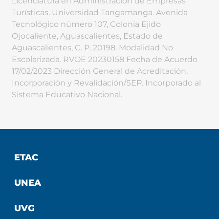
Licenciatura en Administración de Empresas
Turísticas. Universidad Tangamanga. Avenida
Tecnológico número 107, Colonia Ejido
Ojocaliente, Aguascalientes, Estado de
Aguascalientes, C. P. 20198. Modalidad No
Escolarizada. RVOE 20230158 Fecha de Acuerdo
17/02/2023 Dirección General de Acreditación,
Incorporación y Revalidación/SEP. Incorporado al
Sistema Educativo Nacional.
ETAC
UNEA
UVG