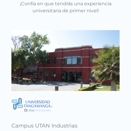
¡Confía en que tendrás una experiencia
universitaria de primer nivel!
Cam
Av. F
Saucit
Campus UTAN Industrias