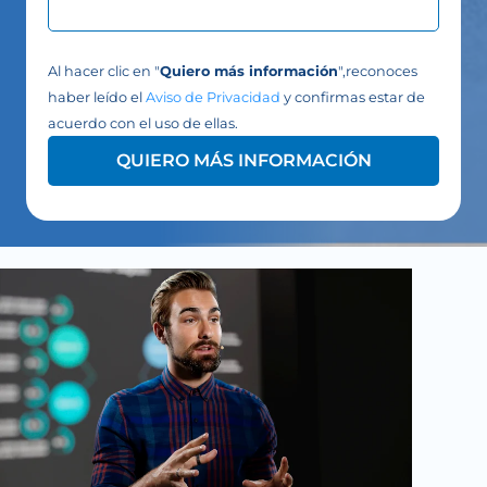
Al hacer clic en "
Quiero más información
",reconoces
haber leído el
Aviso de Privacidad
y confirmas estar de
acuerdo con el uso de ellas.
QUIERO MÁS INFORMACIÓN