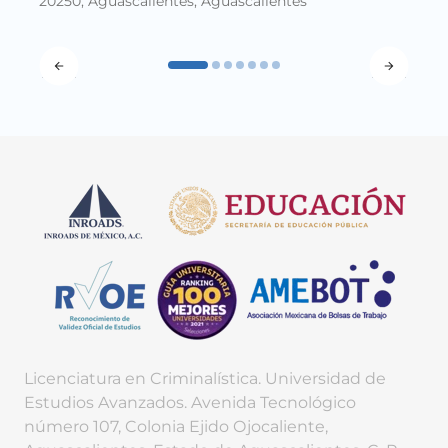
20250, Aguascalientes, Aguascalientes
Licenciatura en Criminalística. Universidad de
Estudios Avanzados. Avenida Tecnológico
número 107, Colonia Ejido Ojocaliente,