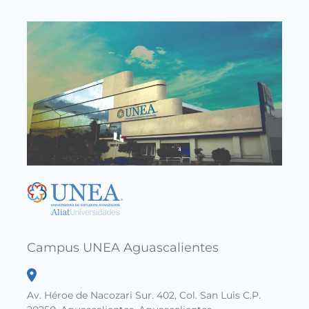
Cam
Calle
Salti
Xicot
Campus UNEA Aguascalientes
Av. Héroe de Nacozari Sur. 402, Col. San Luis C.P.