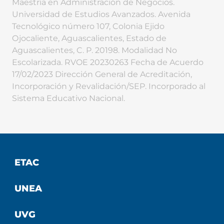
Maestría en Administración de Negocios.
Universidad de Estudios Avanzados. Avenida
Tecnológico número 107, Colonia Ejido
Ojocaliente, Aguascalientes, Estado de
Aguascalientes, C. P. 20198. Modalidad No
Escolarizada. RVOE 20230263 Fecha de Acuerdo
17/02/2023 Dirección General de Acreditación,
Incorporación y Revalidación/SEP. Incorporado al
Sistema Educativo Nacional.
ETAC
UNEA
UVG