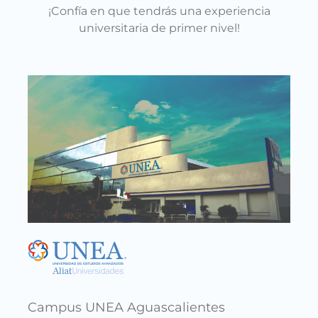
¡Confía en que tendrás una experiencia
universitaria de primer nivel!
Cam
Calle
Salti
Xicot
Campus UNEA Aguascalientes