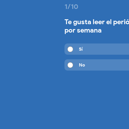
1/10
Te gusta leer el per
por semana
Sí
No